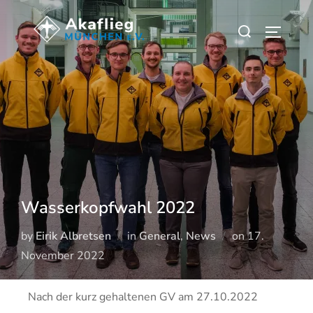
Wasserkopfwahl 2022
by
Eirik Albretsen
in
General
,
News
on
17.
November 2022
Nach der kurz gehaltenen GV am 27.10.2022