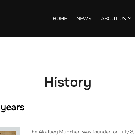
HOME
NEWS
ABOUT US
History
 years
The Akaflieg München was founded on July 8, 1