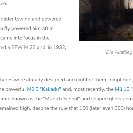
see.
r glider towing and powered
 fly powered aircraft in
came into focus in the
uired a BFW M 23 and, in 1932,
Die Akaflie
rototypes were already designed and eight of them completed,
the powerful
Mü 3 "Kakadu"
and, most recently, the
Mü 10 "
ame known as the "Munich School" and shaped glider constr
mained high, despite the rule that 150 (later even 300) ho