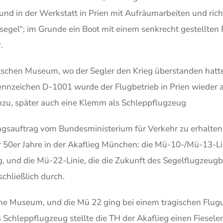
d in der Werkstatt in Prien mit Aufräumarbeiten und richt
segel“; im Grunde ein Boot mit einem senkrecht gestellten 
r.
schen Museum, wo der Segler den Krieg überstanden hatte,
Kennzeichen D-1001 wurde der Flugbetrieb in Prien wiede
nzu, später auch eine Klemm als Schleppflugzeug
ngsauftrag vom Bundesministerium für Verkehr zu erhalten
 50er Jahre in der Akaflieg München: die Mü-10-/Mü-13-Lin
, und die Mü-22-Linie, die die Zukunft des Segelflugzeu
schließlich durch.
e Museum, und die Mü 22 ging bei einem tragischen Flugu
 Schleppflugzeug stellte die TH der Akaflieg einen Fiesele