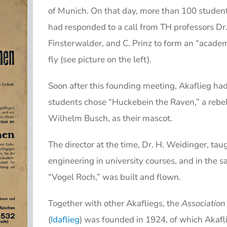
of Munich. On that day, more than 100 student
had responded to a call from TH professors Dr. C
Finsterwalder, and C. Prinz to form an “academi
fly (see picture on the left).
Soon after this founding meeting, Akaflieg h
students chose “Huckebein the Raven,” a rebel
Wilhelm Busch, as their mascot.
The director at the time, Dr. H. Weidinger, tau
engineering in university courses, and in the sa
“Vogel Roch,” was built and flown.
Together with other Akafliegs, the
Association
(
Idaflieg
) was founded in 1924, of which Akafli