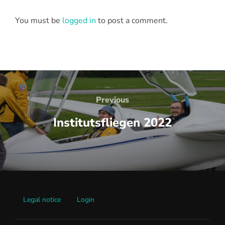
You must be
logged in
to post a comment.
Beitrags-
Navigation
Previous
Previous
Institutsfliegen 2022
Legal notice
Login