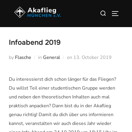
Zum
Suchen
Inhalt
SEITEN
nach:
springen
Infoabend 2019
Veröffentlicht
by
Flasche
in
General
on
13. October 2019
am
Du interessierst dich schon länger für das Fliegen?
Du willst Teil einer studentischen Gruppe werden
und neben den theoretischen Inhalten auch mal
praktisch anpacken? Dann bist du in der Akaflieg
genau richtig! Damit du dich über uns informieren
kannst, veranstalten wir auch dieses Jahr wieder