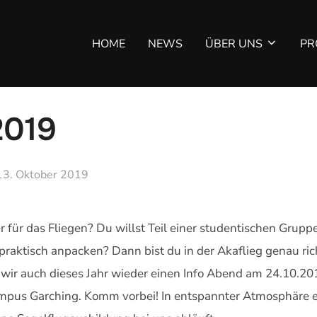
HOME
NEWS
ÜBER UNS
PR
2019
Veröffentlicht
13. Oktober 2019
am
er für das Fliegen? Du willst Teil einer studentischen Gru
praktisch anpacken? Dann bist du in der Akaflieg genau ric
n wir auch dieses Jahr wieder einen Info Abend am 24.10.
us Garching. Komm vorbei! In entspannter Atmosphäre er