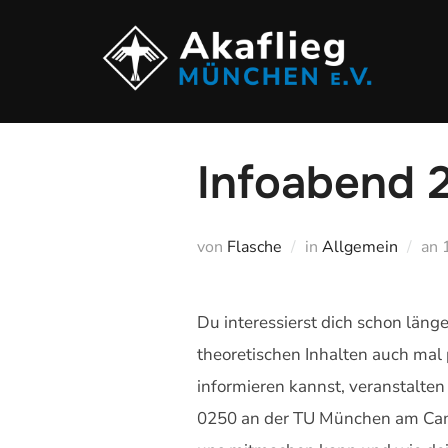
Zu
Inhalten
springen
Infoabend 
von
Flasche
in
Allgemein
an
Du interessierst dich schon läng
theoretischen Inhalten auch mal 
informieren kannst, veranstalte
0250 an der TU München am Camp