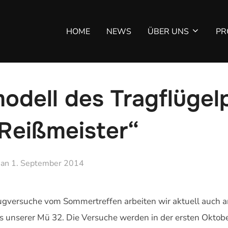
HOME
NEWS
ÜBER UNS
PR
dell des Tragflügelpr
„Reißmeister“
Veröffentlicht
an
1. September 2014
am
ugversuche vom Sommertreffen arbeiten wir aktuell auch
s unserer Mü 32. Die Versuche werden in der ersten Oktobe