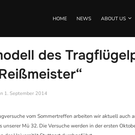
HOME
NEWS
ABOUT US
dell des Tragflügelpr
„Reißmeister“
Veröffentlicht
on
1. September 2014
am
ugversuche vom Sommertreffen arbeiten wir aktuell auch
s unserer Mü 32. Die Versuche werden in der ersten Oktobe