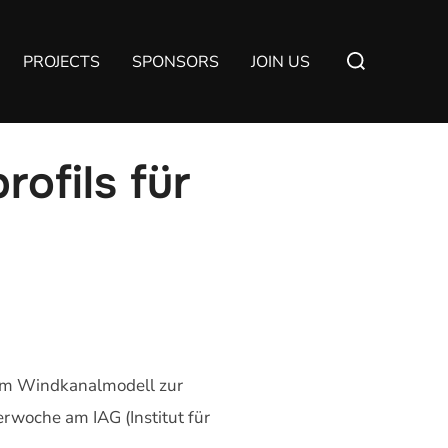
Suchen
PROJECTS
SPONSORS
JOIN US
nach:
ofils für
 am Windkanalmodell zur
rwoche am IAG (Institut für