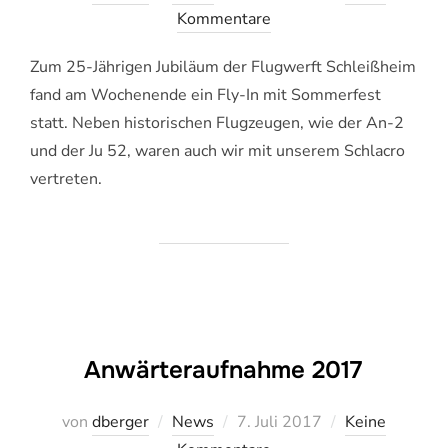
am
Kommentare
Zum 25-Jährigen Jubiläum der Flugwerft Schleißheim
fand am Wochenende ein Fly-In mit Sommerfest
statt. Neben historischen Flugzeugen, wie der An-2
und der Ju 52, waren auch wir mit unserem Schlacro
vertreten.
Anwärteraufnahme 2017
Veröffentlicht
von
dberger
News
7. Juli 2017
Keine