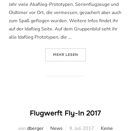
Jahr viele Akaflieg-Prototypen, Serienflugzeuge und
Oldtimer vor Ort, die vermessen, gezachert aber auch
zum Spaß geflogen wurden. Weitere Infos findet ihr
auf der Idaflieg Seite. Auf dem Gruppenbild seht ihr
alle Idaflieg Prototypen, die …
ÜBER „SOMMERTREFFEN 2017“
MEHR
LESEN
Flugwerft Fly-In 2017
Veröffentlicht
von
dberger
News
9. Juli 2017
Keine