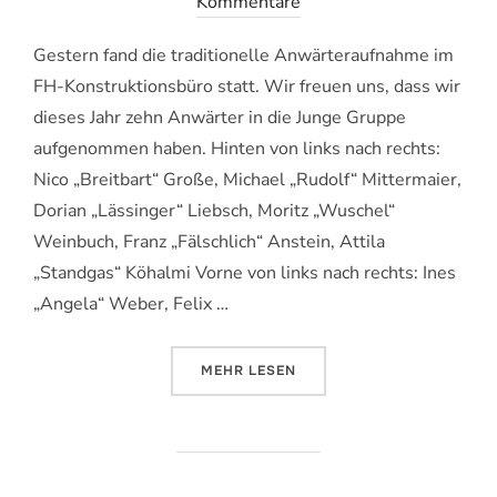
am
Kommentare
Gestern fand die traditionelle Anwärteraufnahme im
FH-Konstruktionsbüro statt. Wir freuen uns, dass wir
dieses Jahr zehn Anwärter in die Junge Gruppe
aufgenommen haben. Hinten von links nach rechts:
Nico „Breitbart“ Große, Michael „Rudolf“ Mittermaier,
Dorian „Lässinger“ Liebsch, Moritz „Wuschel“
Weinbuch, Franz „Fälschlich“ Anstein, Attila
„Standgas“ Köhalmi Vorne von links nach rechts: Ines
„Angela“ Weber, Felix …
ÜBER „ANWÄRTERAUFNAHME 201
MEHR
LESEN