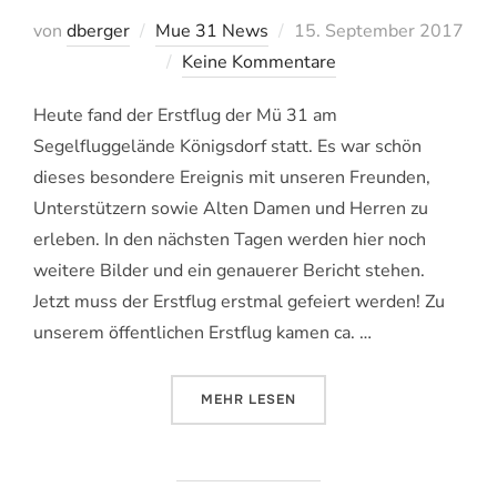
Veröffentlicht
von
dberger
Mue 31 News
15. September 2017
am
Keine Kommentare
Heute fand der Erstflug der Mü 31 am
Segelfluggelände Königsdorf statt. Es war schön
dieses besondere Ereignis mit unseren Freunden,
Unterstützern sowie Alten Damen und Herren zu
erleben. In den nächsten Tagen werden hier noch
weitere Bilder und ein genauerer Bericht stehen.
Jetzt muss der Erstflug erstmal gefeiert werden! Zu
unserem öffentlichen Erstflug kamen ca. …
ÜBER „MÜ 31 FLIEGT!“
MEHR
LESEN