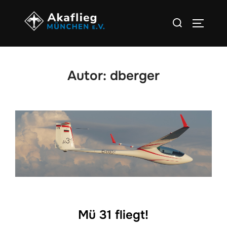
Zu
Suchen
Inhalten
SEITEN
nach:
springen
Autor:
dberger
Mü 31 fliegt!