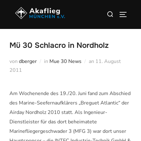
Zu
Suchen
Inhalten
SEITEN
nach:
springen
Mü 30 Schlacro in Nordholz
Veröffentlicht
von
dberger
in
Mue 30 News
an
11. August
am
2011
Am Wochenende des 19./20. Juni fand zum Abschied
des Marine-Seefernaufklärers „Breguet Atlantic“ der
Airday Nordholz 2010 statt. Als Ingenieur-
Dienstleister für das dort beheimatete
Marinefliegergeschwader 3 (MFG 3) war dort unser
Hauptsponsor – die INTEC Industrie-Technik GmbH &