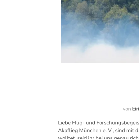
von
Eir
Liebe Flug- und Forschungsbegeiste
Akaflieg München e. V., sind mit
wolltet, seid ihr bei uns genau r