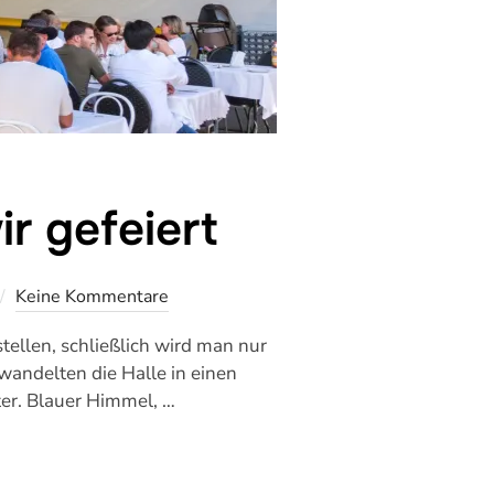
r gefeiert
Keine Kommentare
ellen, schließlich wird man nur
rwandelten die Halle in einen
ter. Blauer Himmel, …
 HABEN WIR GEFEIERT“