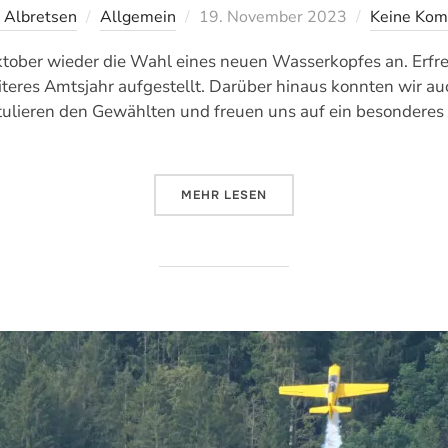
Veröffentlicht
k Albretsen
Allgemein
19. November 2023
Keine Ko
am
ktober wieder die Wahl eines neuen Wasserkopfes an. Erfre
iteres Amtsjahr aufgestellt. Darüber hinaus konnten wir au
lieren den Gewählten und freuen uns auf ein besonderes J
ÜBER „WASSERKOPFWAHL 2023“
MEHR
LESEN