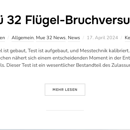
 32 Flügel-Bruchvers
Veröffentlicht
sen
Allgemein
,
Mue 32 News
,
News
17. April 2024
Ke
am
gel ist gebaut, Test ist aufgebaut, und Messtechnik kalibrie
ünchen nähert sich einem entscheidenden Moment in der E
. Dieser Test ist ein wesentlicher Bestandteil des Zulassu
ÜBER „MÜ 32 FLÜGEL-BRUCHVE
MEHR
LESEN