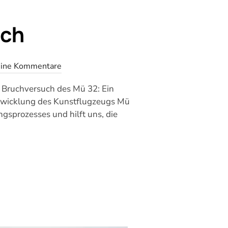
uch
ine Kommentare
rt. Bruchversuch des Mü 32: Ein
ntwicklung des Kunstflugzeugs Mü
ngsprozesses und hilft uns, die
RSUCH“