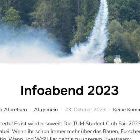
Infoabend 2023
Veröffentlicht
ik Albretsen
Allgemein
23. Oktober 2023
Keine Kom
am
rte! Es ist wieder soweit: Die TUM Student Club Fair 2023 
 dabei! Wenn ihr schon immer mehr über das Bauen, Forsch
ichtig. Wann und Wo? Hier geht’s zu unserem Livestream: …