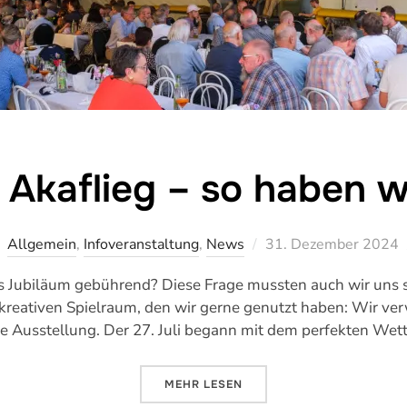
 Akaflieg – so haben wi
Veröffentlicht
Allgemein
,
Infoveranstaltung
,
News
31. Dezember 2024
am
s Jubiläum gebührend? Diese Frage mussten auch wir uns st
l kreativen Spielraum, den wir gerne genutzt haben: Wir ve
ne Ausstellung. Der 27. Juli begann mit dem perfekten Wet
ÜBER „100 JAHRE AKAFLIEG – SO
MEHR
LESEN