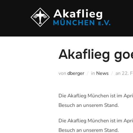
Zu
Inhalten
springen
Akaflieg g
Veröf
von
dberger
in
News
an
22. 
am
Die Akaflieg München ist im April
Besuch an unserem Stand.
Die Akaflieg München ist im April
Besuch an unserem Stand.