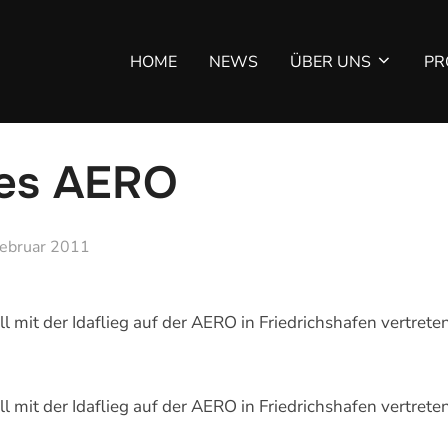
HOME
NEWS
ÜBER UNS
PR
oes AERO
fentlicht
Februar 2011
l mit der Idaflieg auf der AERO in Friedrichshafen vertret
l mit der Idaflieg auf der AERO in Friedrichshafen vertret