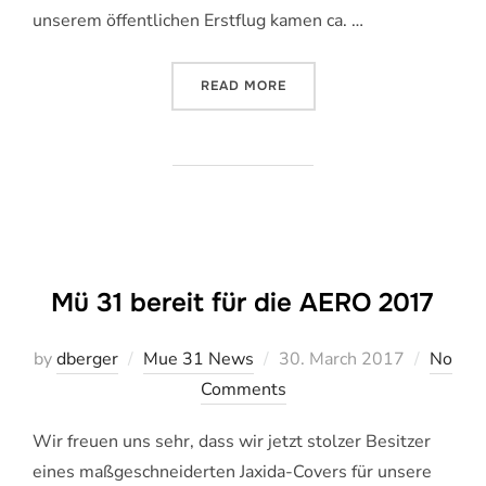
unserem öffentlichen Erstflug kamen ca. …
„MÜ 31 FLIEGT!“
READ MORE
Mü 31 bereit für die AERO 2017
Veröffentlicht
by
dberger
Mue 31 News
30. March 2017
No
am
Comments
Wir freuen uns sehr, dass wir jetzt stolzer Besitzer
eines maßgeschneiderten Jaxida-Covers für unsere