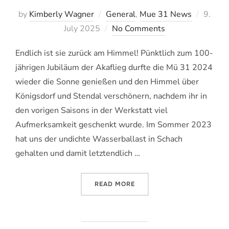
Veröffe
by
Kimberly Wagner
General
,
Mue 31 News
9.
am
July 2025
No Comments
Endlich ist sie zurück am Himmel! Pünktlich zum 100-
jährigen Jubiläum der Akaflieg durfte die Mü 31 2024
wieder die Sonne genießen und den Himmel über
Königsdorf und Stendal verschönern, nachdem ihr in
den vorigen Saisons in der Werkstatt viel
Aufmerksamkeit geschenkt wurde. Im Sommer 2023
hat uns der undichte Wasserballast in Schach
gehalten und damit letztendlich …
„MÜ 31: STATUSUPDATE“
READ MORE