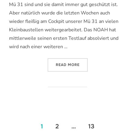
Mü 31 sind und sie damit immer gut geschützt ist.
Aber natürlich wurde die letzten Wochen auch
wieder fleißig am Cockpit unserer Mü 31 an vielen
Kleinbaustellen weitergearbeitet. Das NOAH hat
mittlerweile seinen ersten Testlauf absolviert und
wird nach einer weiteren …
„MÜ 31 BEREIT FÜR DIE AER
READ MORE
Seitennummerierung
1
2
…
13