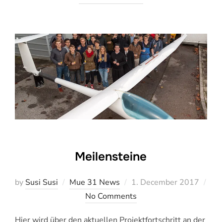
Meilensteine
Veröffentlicht
by
Susi Susi
Mue 31 News
1. December 2017
am
No Comments
Hier wird über den aktuellen Projektfortschritt an der