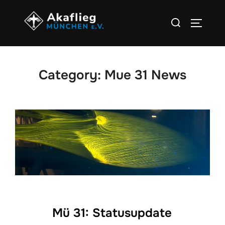
Zum
Suchen
Inhalt
SEITEN
nach:
springen
Category:
Mue 31 News
Mü 31: Statusupdate