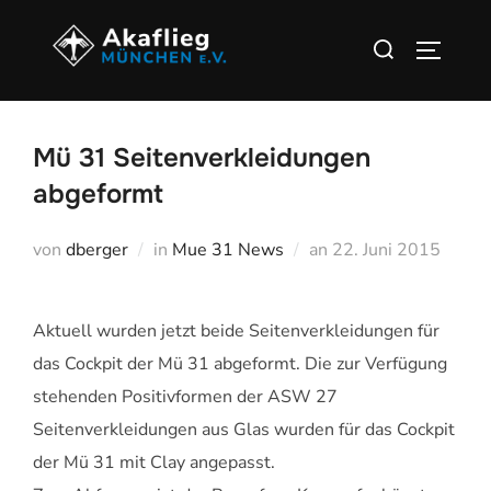
Zu
Suchen
Inhalten
SEITEN
nach:
springen
Mü 31 Seitenverkleidungen
abgeformt
Veröffentlicht
von
dberger
in
Mue 31 News
an
22. Juni 2015
am
Aktuell wurden jetzt beide Seitenverkleidungen für
das Cockpit der Mü 31 abgeformt. Die zur Verfügung
stehenden Positivformen der ASW 27
Seitenverkleidungen aus Glas wurden für das Cockpit
der Mü 31 mit Clay angepasst.