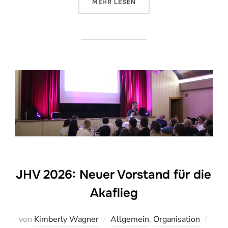
ÜBER „MÜ 32 – VORBEREITUNGE
MEHR
LESEN
JHV 2026: Neuer Vorstand für die
Akaflieg
Veröf
von
Kimberly Wagner
Allgemein
,
Organisation