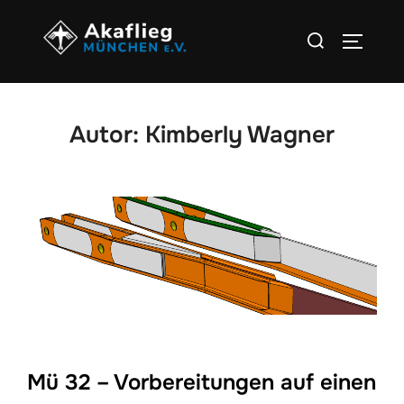
Zu
Suchen
Inhalten
SEITEN
nach:
springen
Autor:
Kimberly Wagner
Mü 32 – Vorbereitungen auf einen