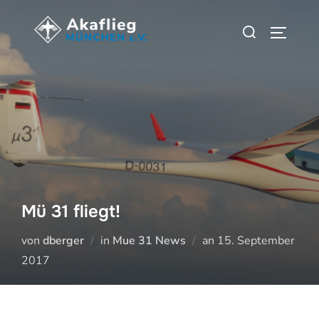
Zu
Suchen
Inhalten
SEITEN
nach:
springen
Mü 31 fliegt!
Veröffentlicht
von
dberger
in
Mue 31 News
an
15. September
am
2017