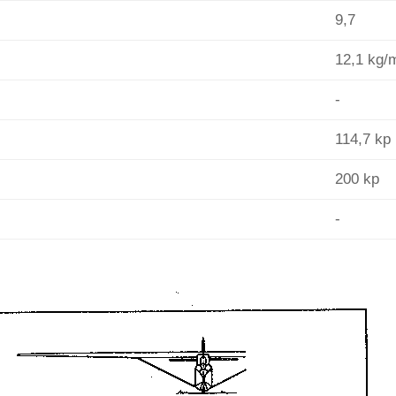
9,7
12,1 kg/
-
114,7 kp
200 kp
-