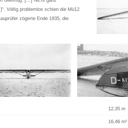
 Gleitflug. […] Nicht ganz
…]“. Völlig problemlos schien die Mü12
 Bauprüfer zögerte Ende 1935, die
12,35 m
16,46 m²