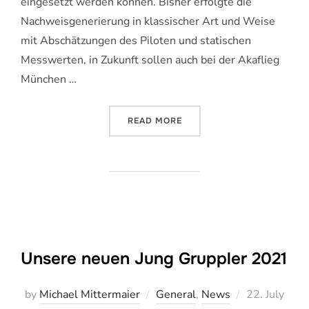
eingesetzt werden können. Bisher erfolgte die
Nachweisgenerierung in klassischer Art und Weise
mit Abschätzungen des Piloten und statischen
Messwerten, in Zukunft sollen auch bei der Akaflieg
München …
„QUERSCHNITTLICH EINSE
READ MORE
Unsere neuen Jung Gruppler 2021
Veröffentlich
by
Michael Mittermaier
General
,
News
22. July