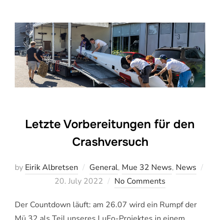
Letzte Vorbereitungen für den
Crashversuch
by
Eirik Albretsen
General
,
Mue 32 News
,
News
Veröffentlicht
20. July 2022
No Comments
am
Der Countdown läuft: am 26.07 wird ein Rumpf der
Mü 32 als Teil unseres LuFo-Projektes in einem