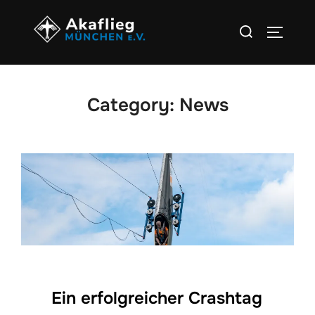
Zum
Suchen
Inhalt
SEITEN
nach:
springen
Category:
News
Ein erfolgreicher Crashtag