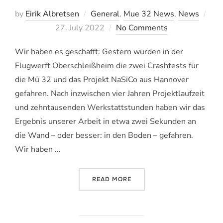
by
Eirik Albretsen
General
,
Mue 32 News
,
News
Veröffentlicht
27. July 2022
No Comments
am
Wir haben es geschafft: Gestern wurden in der
Flugwerft Oberschleißheim die zwei Crashtests für
die Mü 32 und das Projekt NaSiCo aus Hannover
gefahren. Nach inzwischen vier Jahren Projektlaufzeit
und zehntausenden Werkstattstunden haben wir das
Ergebnis unserer Arbeit in etwa zwei Sekunden an
die Wand – oder besser: in den Boden – gefahren.
Wir haben …
„EIN ERFOLGREICHER CRA
READ MORE