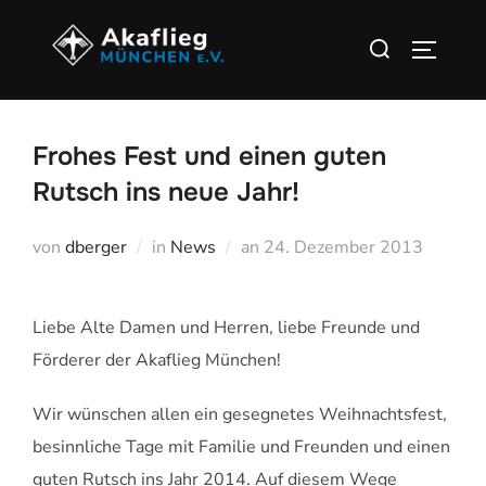
Zu
Suchen
Inhalten
SEITEN
nach:
springen
Frohes Fest und einen guten
Rutsch ins neue Jahr!
Veröffentlicht
von
dberger
in
News
an
24. Dezember 2013
am
Liebe Alte Damen und Herren, liebe Freunde und
Förderer der Akaflieg München!
Wir wünschen allen ein gesegnetes Weihnachtsfest,
besinnliche Tage mit Familie und Freunden und einen
guten Rutsch ins Jahr 2014. Auf diesem Wege