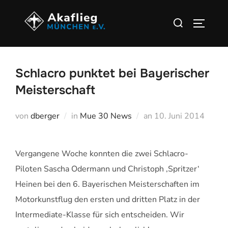
Zu
Suchen
Inhalten
SEITEN
nach:
springen
Schlacro punktet bei Bayerischer
Meisterschaft
Veröffentlicht
von
dberger
in
Mue 30 News
an
10. Juni 2014
am
Vergangene Woche konnten die zwei Schlacro-
Piloten Sascha Odermann und Christoph ‚Spritzer‘
Heinen bei den 6. Bayerischen Meisterschaften im
Motorkunstflug den ersten und dritten Platz in der
Intermediate-Klasse für sich entscheiden. Wir