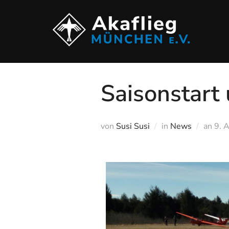
Saisonstar
von
Susi Susi
in
News
an
9. 