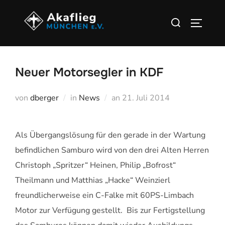
Zu
Suchen
Inhalten
SEITEN
nach:
springen
Neuer Motorsegler in KDF
Veröffentlicht
von
dberger
in
News
an
21. Juli 2014
am
Als Übergangslösung für den gerade in der Wartung
befindlichen Samburo wird von den drei Alten Herren
Christoph „Spritzer“ Heinen, Philip „Bofrost“
Theilmann und Matthias „Hacke“ Weinzierl
freundlicherweise ein C-Falke mit 60PS-Limbach
Motor zur Verfügung gestellt. Bis zur Fertigstellung