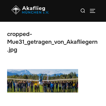
Zu
Suchen
Inhalten
SEITEN
nach:
springen
cropped-
Mue31_getragen_von_Akafliegern
.jpg