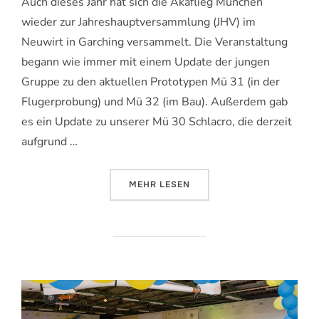
Auch dieses Jahr hat sich die Akaflieg München
wieder zur Jahreshauptversammlung (JHV) im
Neuwirt in Garching versammelt. Die Veranstaltung
begann wie immer mit einem Update der jungen
Gruppe zu den aktuellen Prototypen Mü 31 (in der
Flugerprobung) und Mü 32 (im Bau). Außerdem gab
es ein Update zu unserer Mü 30 Schlacro, die derzeit
aufgrund …
ÜBER „JHV 2025: NEUE (ALTE) 
MEHR
LESEN