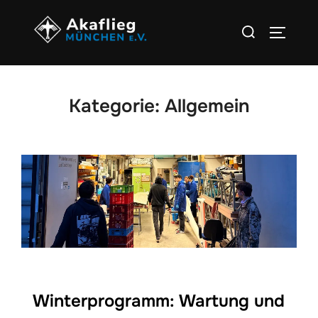
Zu
Suchen
Inhalten
SEITEN
nach:
springen
Kategorie:
Allgemein
Winterprogramm: Wartung und