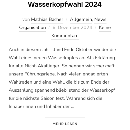
Wasserkopfwahl 2024
von
Mathias Bacher
Allgemein
,
News
,
Veröffentlicht
Organisation
6. Dezember 2024
Keine
am
Kommentare
Auch in diesem Jahr stand Ende Oktober wieder die
Wahl eines neuen Wasserkopfes an. Als Erklärung
für alle Nicht-Akaflieger: So nennen wir scherzhaft
unsere Führungsriege. Nach vielen engagierten
Wahlreden und eine Wahl, die bis zum Ende der
Auszählung spannend blieb, stand der Wasserkopf
für die nächste Saison fest. Während sich die
Inhaberinnen und Inhaber der …
ÜBER „WASSERKOPFWAHL 2024“
MEHR
LESEN