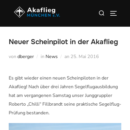
Zu
Suchen
Inhalten
SEITEN
nach:
springen
Neuer Scheinpilot in der Akaflieg
Veröffentlicht
von
dberger
in
News
an
25. Mai 2016
am
Es gibt wieder einen neuen Scheinpiloten in der
Akaflieg! Nach über drei Jahren Segelflugausbildung
hat am vergangenen Samstag unser Junggruppler
Roberto „Chilli“ Fillbrandt seine praktische Segelflug-
Prüfung bestanden.