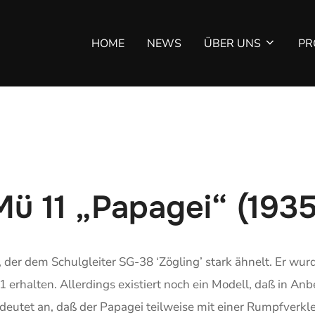
HOME
NEWS
ÜBER UNS
PR
Mü 11 „Papagei“ (1935
, der dem Schulgleiter SG-38 ‘Zögling’ stark ähnelt. Er wur
erhalten. Allerdings existiert noch ein Modell, daß in Anbe
 deutet an, daß der Papagei teilweise mit einer Rumpfverkle