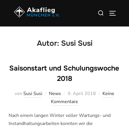
Zu
Suchen
Inhalten
SEITEN
nach:
springen
Autor:
Susi Susi
Saisonstart und Schulungswoche
2018
Veröffentlicht
von
Susi Susi
News
9. April 2018
Keine
am
Kommentare
Nach einem langen Winter voller Wartungs- und
Instandhaltungsarbeiten konnten wir die