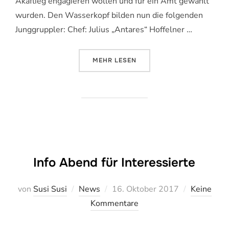
Akaflieg engagieren wollen und für ein Amt gewählt
wurden. Den Wasserkopf bilden nun die folgenden
Junggruppler: Chef: Julius „Antares“ Hoffelner …
ÜBER „WASSERKOPFWAHL 2017“
MEHR
LESEN
Info Abend für Interessierte
Veröffentlicht
von
Susi Susi
News
16. Oktober 2017
Keine
am
Kommentare