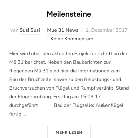
Meilensteine
Veröffentlicht
von
Susi Susi
Mue 31 News
1. Dezember 2017
am
Keine Kommentare
Hier wird über den aktuellen Projektfortschritt an der
Mü 31 berichtet. Neben den Bauberichten zur
fliegenden Mü 31 sind hier die Informationen zum
Bau der Bruchzelle, sowie zu den Belastungs- und
Bruchversuchen von Flügel und Rumpf verlinkt. Stand
der Flugerprobung: Erstflug am 15.09.17
durchgeführt Bau der Flugzelle: Außenflügel
fertig …
ÜBER „MEILENSTEINE“
MEHR
LESEN