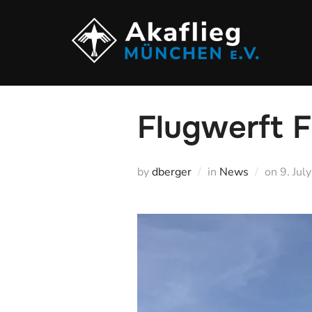
Zum
Inhalt
springen
Flugwerft F
Veröff
by
dberger
in
News
on
9. Jul
am