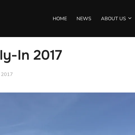
HOME
NEWS
ABOUT US
ly-In 2017
entlicht
y 2017