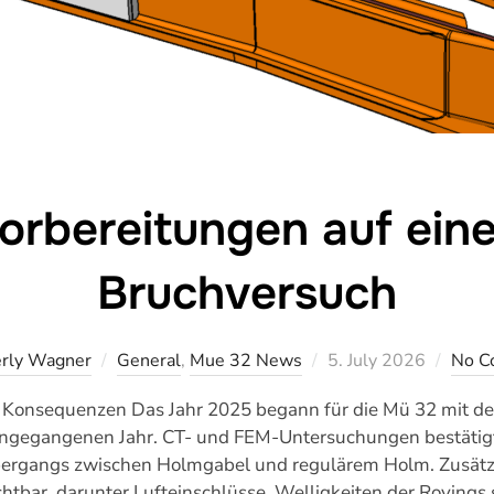
orbereitungen auf ein
Bruchversuch
Veröffentlicht
rly Wagner
General
,
Mue 32 News
5. July 2026
No C
am
Konsequenzen Das Jahr 2025 begann für die Mü 32 mit der
angegangenen Jahr. CT- und FEM-Untersuchungen bestätigt
bergangs zwischen Holmgabel und regulärem Holm. Zusät
htbar, darunter Lufteinschlüsse, Welligkeiten der Rovings