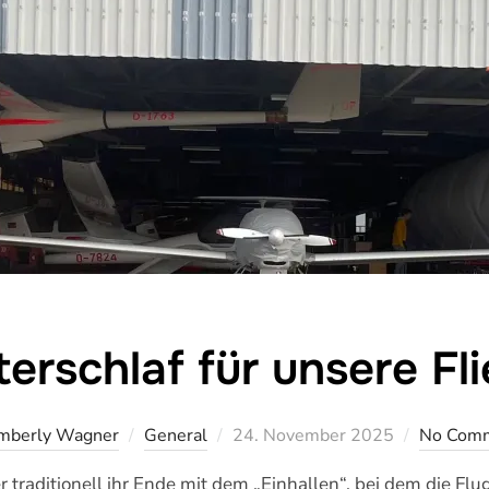
erschlaf für unsere Fl
Veröffentlicht
mberly Wagner
General
24. November 2025
No Com
am
 traditionell ihr Ende mit dem „Einhallen“, bei dem die Fl