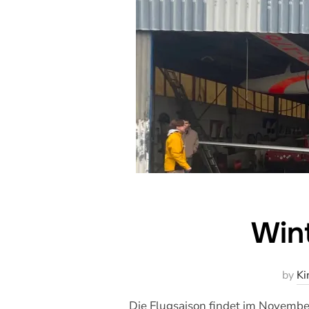
Wint
by
Ki
Die Flugsaison findet im November