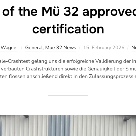
 of the Mü 32 approve
certification
Veröffentlicht
y Wagner
General
,
Mue 32 News
15. February 2026
N
am
e-Crashtest gelang uns die erfolgreiche Validierung der 
verbauten Crashstrukturen sowie die Genauigkeit der Simu
 flossen anschließend direkt in den Zulassungsprozess e