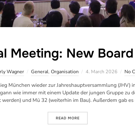
l Meeting: New Board 
Veröffentlicht
rly Wagner
General
,
Organisation
4. March 2026
No 
am
aflieg München wieder zur Jahreshauptversammlung (JHV) i
egann wie immer mit einem Update der jungen Gruppe zu d
rt werden) und Mü 32 (weiterhin im Bau). Außerdem gab es
„JHV 2026: NEUER VORSTAN
READ MORE