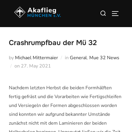
Zum
Suchen
Inhalt
SEITEN
nach:
springen
Crashrumpfbau der Mü 32
by
Michael Mittermaier
in
General
,
Mue 32 News
Veröffentlicht
on
27. May 2021
am
Nachdem letzten Herbst die beiden Formhälften
fertig gefräst und die Vorarbeiten wie Fertigschleifen
und Versiegeln der Formen abgeschlossen worden
sind konnten wir aufgrund bekannter Umstände
zunächst nicht mit dem Laminieren der beiden
Halbschalen beginnen. Ungenutzt ließen wir die Zeit