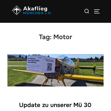
Zum
Suchen
Inhalt
SEITEN
nach:
springen
Tag:
Motor
Update zu unserer Mü 30