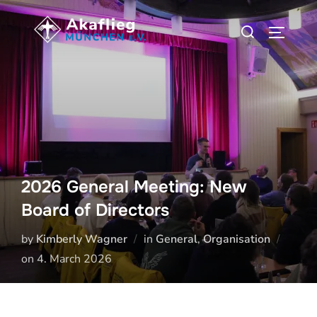
Zum
Suchen
Inhalt
SEITEN
nach:
springen
2026 General Meeting: New
Board of Directors
by
Kimberly Wagner
in
General
,
Organisation
Veröffentlicht
on
4. March 2026
am