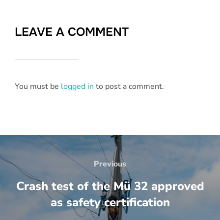
LEAVE A COMMENT
You must be
logged in
to post a comment.
Beitrags-
Navigation
Previous
Previous
Crash test of the Mü 32 approved
as safety certification