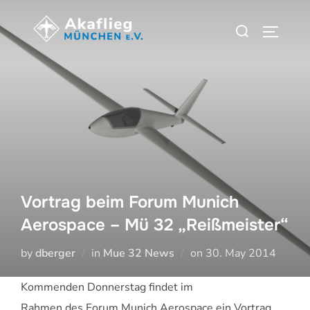
Zum
Suchen
Inhalt
SEITEN
nach:
springen
Vortrag beim Forum Munich
Aerospace – Mü 32 „Reißmeister“
Veröffentlicht
by
dberger
in
Mue 32 News
on
30. May 2014
am
Kommenden Donnerstag findet im
Rahmen des Forum Munich Aerospace ein Vortrag