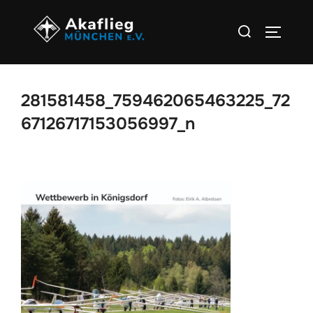
Zum
Suchen
Inhalt
SEITEN
nach:
springen
281581458_759462065463225_72
67126717153056997_n