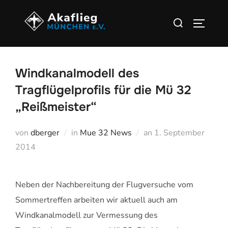
Zu
Suchen
Inhalten
SEITEN
nach:
springen
Windkanalmodell des
Tragflügelprofils für die Mü 32
„Reißmeister“
Veröffentlicht
von
dberger
in
Mue 32 News
an
1. September
am
2014
Neben der Nachbereitung der Flugversuche vom
Sommertreffen arbeiten wir aktuell auch am
Windkanalmodell zur Vermessung des