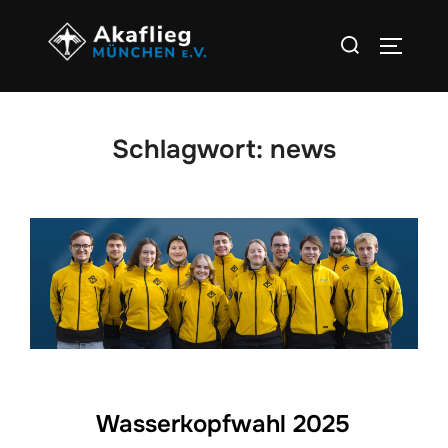
Zu
Suchen
Inhalten
SEITEN
nach:
springen
Schlagwort:
news
Wasserkopfwahl 2025