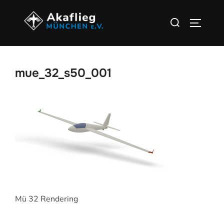
Zu
Suchen
Inhalten
SEITEN
nach:
springen
mue_32_s50_001
Mü 32 Rendering