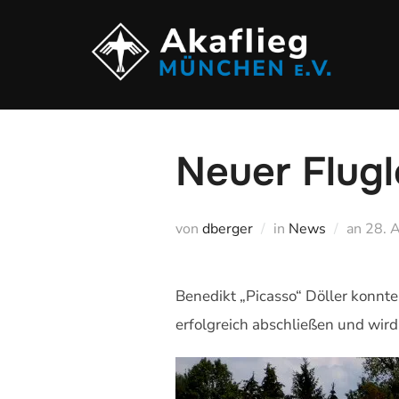
Zu
Inhalten
springen
Neuer Flugl
Veröf
von
dberger
in
News
an
28. 
am
Benedikt „Picasso“ Döller konnt
erfolgreich abschließen und wird 