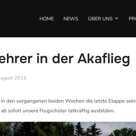
HOME
NEWS
ÜBER UNS
PR
ehrer in der Akaflieg
fentlicht
August 2015
e in den vergangenen beiden Wochen die letzte Etappe sei
ab sofort unsere Flugschüler tatkräftig ausbilden.