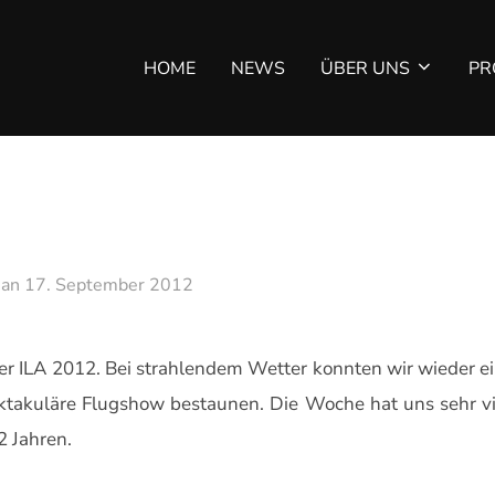
HOME
NEWS
ÜBER UNS
PR
Veröffentlicht
an
17. September 2012
am
der ILA 2012. Bei strahlendem Wetter konnten wir wieder 
ektakuläre Flugshow bestaunen. Die Woche hat uns sehr v
2 Jahren.