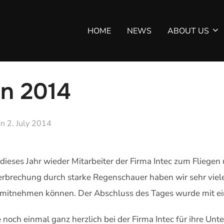
HOME
NEWS
ABOUT US
en 2014
Veröffentlicht
on
2. July 2014
am
dieses Jahr wieder Mitarbeiter der Firma Intec zum Fliegen
nterbrechung durch starke Regenschauer haben wir sehr vie
o mitnehmen können. Der Abschluss des Tages wurde mit ein
 noch einmal ganz herzlich bei der Firma Intec für ihre Un