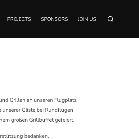
Suchen
PROJECTS
SPONSORS
JOIN US
nach:
 und Grillen an unseren Flugplatz
le unserer Gäste bei Rundflügen
em großen Grillbuffet gefeiert.
terstützung bedanken.