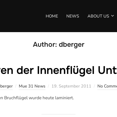
HOME
NEWS
ABOUT US
Author:
dberger
en der Innenflügel Un
Veröffentlicht
dberger
Mue 31 News
19. September 2011
No Comm
am
en Bruchflügel wurde heute laminiert.