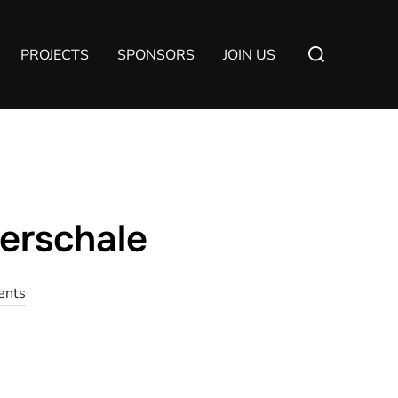
Suchen
PROJECTS
SPONSORS
JOIN US
nach:
terschale
ents