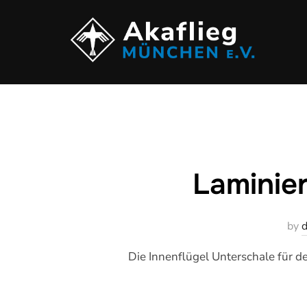
Zum
Inhalt
springen
Laminier
by
Die Innenflügel Unterschale für d