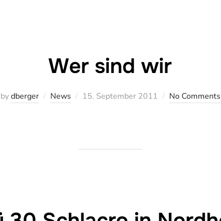
Wer sind wir
Veröffentlicht
by
dberger
News
15. September 2011
No Comments
am
 30 Schlacro in Nordh