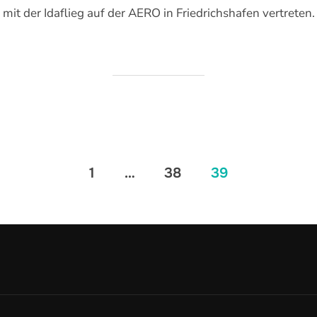
 mit der Idaflieg auf der AERO in Friedrichshafen vertreten
ung
1
…
38
39