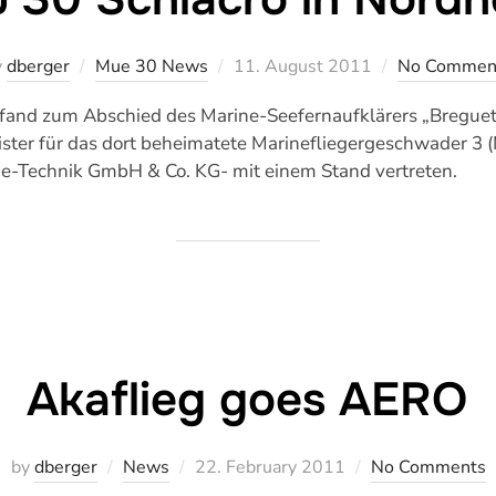
Veröffentlicht
y
dberger
Mue 30 News
11. August 2011
No Commen
am
and zum Abschied des Marine-Seefernaufklärers „Breguet 
eister für das dort beheimatete Marinefliegergeschwader 3 
ie-Technik GmbH & Co. KG- mit einem Stand vertreten.
Akaflieg goes AERO
Veröffentlicht
by
dberger
News
22. February 2011
No Comments
am