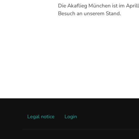
Die Akaflieg München ist im Aprill
Besuch an unserem Stand.
Seitennummerier
der
Beiträge
Legal notice
Login